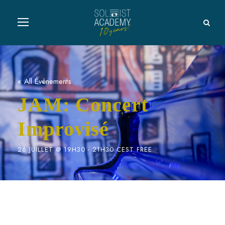
« All Évènements
JAM: Concert
Improvisé
26 JUILLET @ 19H30
-
21H30
CEST
FREE