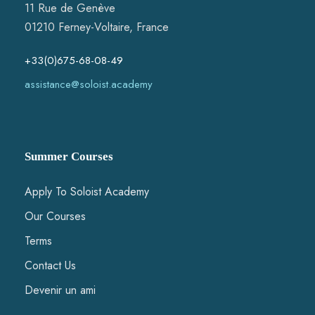
o
11 Rue de Genève
n
01210 Ferney-Voltaire, France
É
+33(0)675-68-08-49
assistance@soloist.academy
v
è
n
Summer Courses
e
Apply To Soloist Academy
m
Our Courses
e
Terms
Contact Us
n
Devenir un ami
t