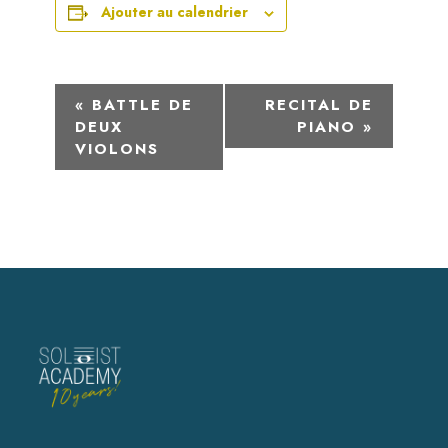
Ajouter au calendrier
N
«
BATTLE DE
RECITAL DE
DEUX
PIANO
»
a
VIOLONS
v
i
g
a
t
i