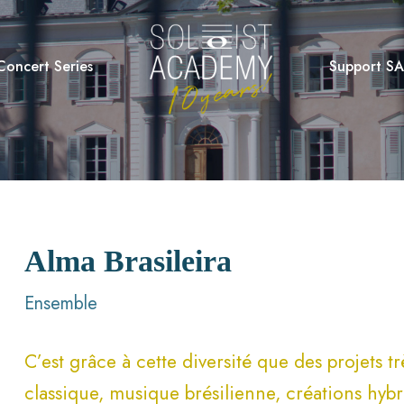
Concert Series
Support SA
Alma Brasileira
Ensemble
C’est grâce à cette diversité que des projets t
classique, musique brésilienne, créations hybr