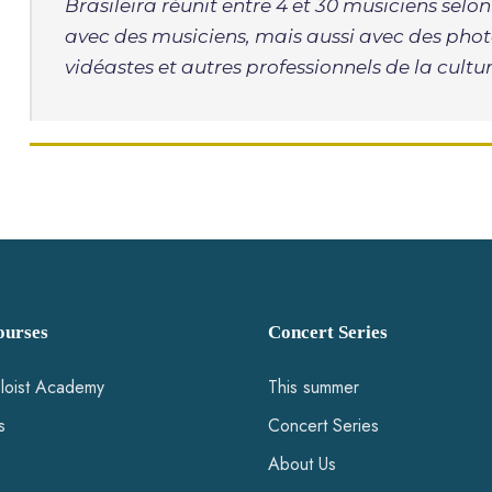
Brasileira réunit entre 4 et 30 musiciens selo
avec des musiciens, mais aussi avec des pho
vidéastes et autres professionnels de la cultur
urses
Concert Series
loist Academy
This summer
s
Concert Series
About Us