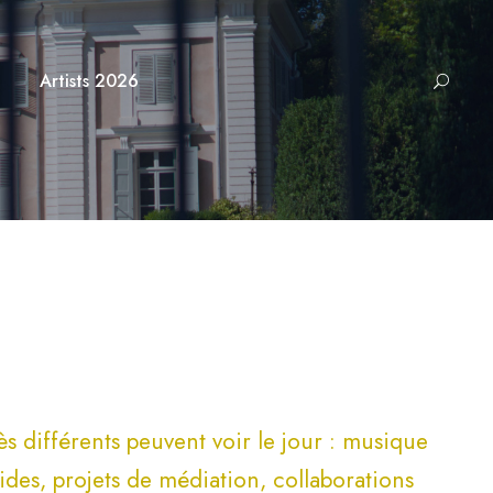
Artists 2026
rès différents peuvent voir le jour : musique
ides, projets de médiation, collaborations