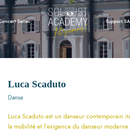
Concert Series
Support SA
Luca Scaduto
Danse
Luca Scaduto est un danseur contemporain itali
la mobilité et l’exigence du danseur moderne.