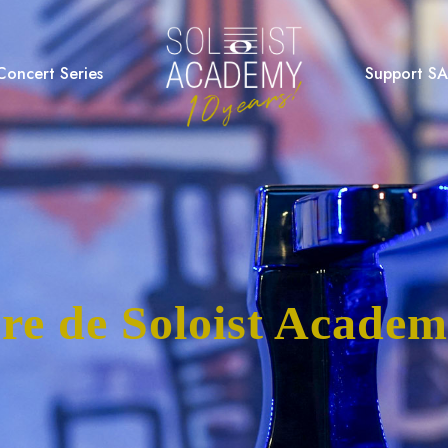
Concert Series
Support SA
re de Soloist Acade