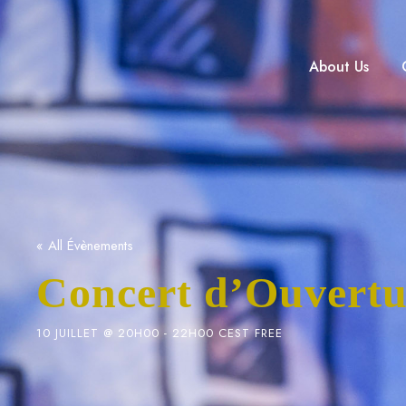
About Us
« All Évènements
Concert d’Ouvertu
10 JUILLET @ 20H00
-
22H00
CEST
FREE