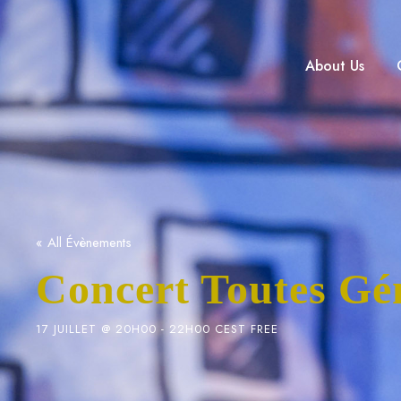
About Us
« All Évènements
Concert Toutes Gé
17 JUILLET @ 20H00
-
22H00
CEST
FREE