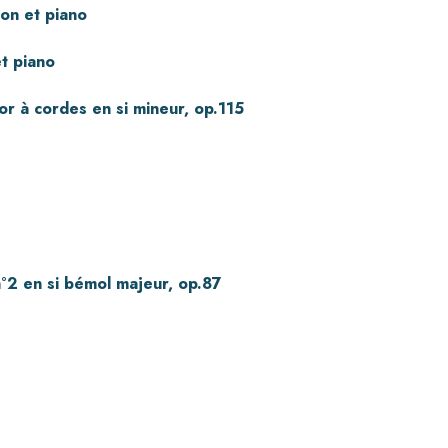
lon et piano
et piano
or à cordes en si mineur, op.115
n°2 en si bémol majeur, op.87