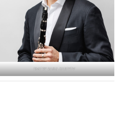
DMITRY RASUL-KAREYEV