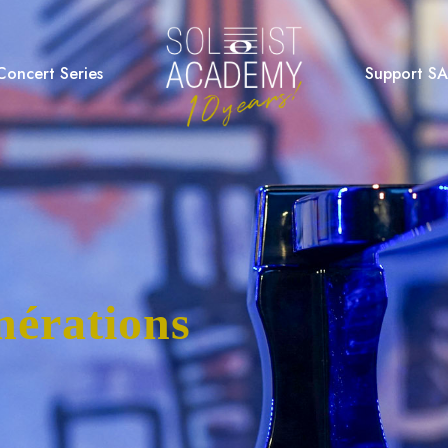
Concert Series
Support SA
nérations