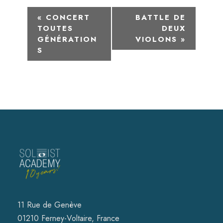
N
«
CONCERT
BATTLE DE
TOUTES
DEUX
a
GÉNÉRATION
VIOLONS
»
S
v
i
g
a
t
i
o
11 Rue de Genève
n
01210 Ferney-Voltaire, France