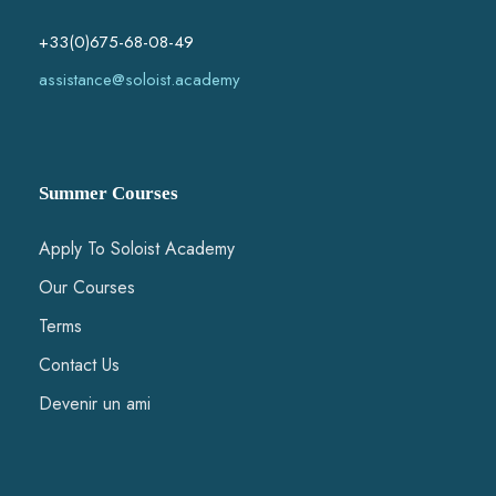
É
+33(0)675-68-08-49
v
assistance@soloist.academy
è
n
Summer Courses
e
m
Apply To Soloist Academy
Our Courses
e
Terms
n
Contact Us
t
Devenir un ami