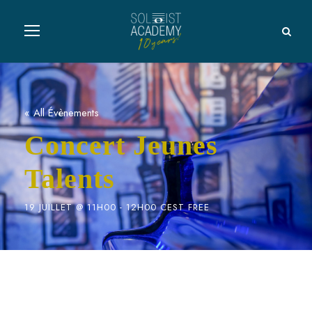
« All Évènements
Concert Jeunes
Talents
19 JUILLET @ 11H00
-
12H00
CEST
FREE